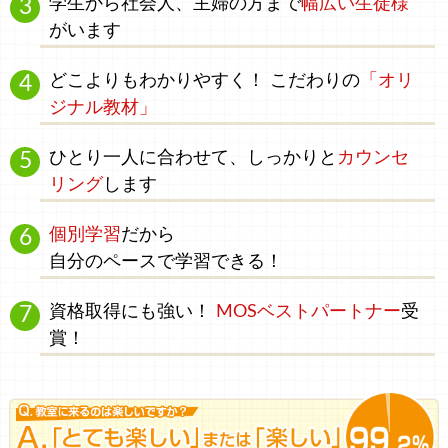
学生
から
社会人、主婦
の方まで
幅広い生徒様
がいます
どこよりもわかりやすく！
こだわりの
「オリ
ジナル教材」
ひとり一人に合わせて、
しっかりと
カウンセ
リング
します
個別学習
だから
自分のペース
で学習できる！
資格取得にも強い！
MOSベストパートナー
受
賞！